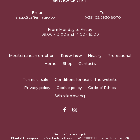
SERVICE CENTER:
Email
Tel
shop@caffemauro.com
(+39) 02 3930 8870
From Monday to Friday
09.00 - 13.00 and 14.00 - 18.00
Mediterranean emotion
Know-how
History
Professional
Home
Shop
Contacts
Terms of sale
Conditions for use of the website
Privacy policy
Cookie policy
Code of Ethics
Whistleblowing
Gruppo Gimoka S.p.A.
Plant & Headquarters: Via Fratelli Gracchi, 42 – 20092 Cinisello Balsamo (MI)