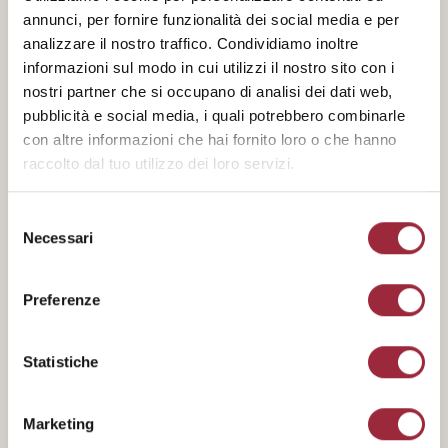
BODY:
annunci, per fornire funzionalità dei social media e per
10/10
analizzare il nostro traffico. Condividiamo inoltre
informazioni sul modo in cui utilizzi il nostro sito con i
INTENSITY:
nostri partner che si occupano di analisi dei dati web,
pubblicità e social media, i quali potrebbero combinarle
10/10
con altre informazioni che hai fornito loro o che hanno
raccolto dal tuo utilizzo dei loro servizi.
ROASTING:
Dark
Selezione
ORIGINS:
Necessari
del
Brazil, Vietnam, Uganda
consenso
NOTES:
Preferenze
Spices, wood and tobacco
Statistiche
Marketing