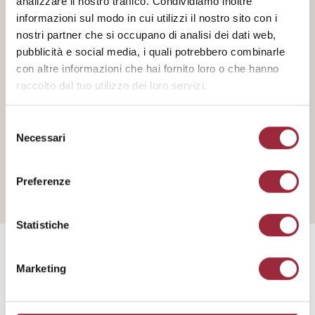
analizzare il nostro traffico. Condividiamo inoltre
TOSTATURA:
informazioni sul modo in cui utilizzi il nostro sito con i
Media
nostri partner che si occupano di analisi dei dati web,
pubblicità e social media, i quali potrebbero combinarle
ORIGINE:
India
con altre informazioni che hai fornito loro o che hanno
raccolto dal tuo utilizzo dei loro servizi.
NOTE:
Note di pepe nero, chiodi di garofano e cacao
Selezione
Necessari
del
consenso
Preferenze
Statistiche
Marketing