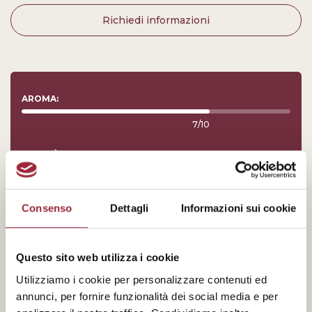
Richiedi informazioni
AROMA:
7/10
ACIDITÀ:
1/10
Consenso
Dettagli
Informazioni sui cookie
CORPO:
10/10
Questo sito web utilizza i cookie
INTESTITÀ:
Utilizziamo i cookie per personalizzare contenuti ed
10/10
annunci, per fornire funzionalità dei social media e per