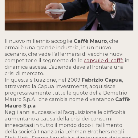
Il nuovo millennio accoglie
Caffè Mauro
, che
ormai è una grande industria, in un nuovo
scenario, che vede l’affermarsi di vecchi e nuovi
competitor e il segmento delle
capsule di caffè
in
dinamica ascesa. L’azienda deve affrontare una
crisi di mercato.
In questa situazione, nel 2009
Fabrizio Capua
,
attraverso la Capua Investments, acquisisce
progressivamente tutte le quote della Demetrio
Mauro S.p.A., che cambia nome diventando
Caffè
Mauro S.p.a
..
Negli anni successivi all’acquisizione le difficoltà
aumentano a causa della crisi dei consumi
innescatasi in tutto il mondo dopo il fallimento
della società finanziaria Lehman Brothers negli
Stati Uniti. Scarsa liquidità e diminuzione dei ricavi