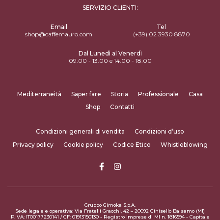
SERVIZIO CLIENTI:
Email
Tel
shop@caffemauro.com
(+39) 02 3930 8870
Dal Lunedì al Venerdì
09.00 - 13.00 e 14.00 - 18.00
Mediterraneità
Saper fare
Storia
Professionale
Casa
Shop
Contatti
Condizioni generali di vendita
Condizioni d’uso
Privacy policy
Cookie policy
Codice Etico
Whistleblowing
Gruppo Gimoka S.p.A.
Sede legale e operativa: Via Fratelli Gracchi, 42 – 20092 Cinisello Balsamo (MI)
P.IVA: IT00177230141 / CF: 01913150130 - Registro Imprese di MI n. 1816594 - Capitale