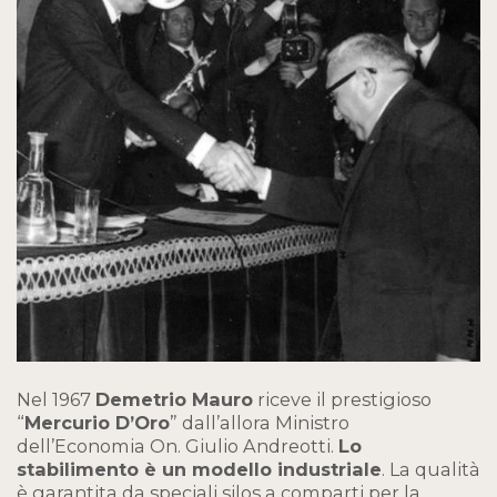
Nel 1967
Demetrio Mauro
riceve il prestigioso
“
Mercurio D’Oro
” dall’allora Ministro
dell’Economia On. Giulio Andreotti.
Lo
stabilimento è un modello industriale
. La qualità
è garantita da speciali silos a comparti per la