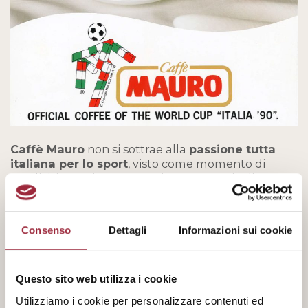
Caffè Mauro
non si sottrae alla
passione tutta
italiana per lo sport
, visto come momento di
condivisione e incontro. Stringe una serie di
sponsorizzazioni sportive
di grande rilievo. La più
importante è la partecipazione come “Official
Coffee” ai campionati Mondiali di calcio
Consenso
Dettagli
Informazioni sui cookie
“Italia’90”,seguita da accordi come top sponsor per
Juventus, Reggina e Palermo.
Questo sito web utilizza i cookie
Utilizziamo i cookie per personalizzare contenuti ed