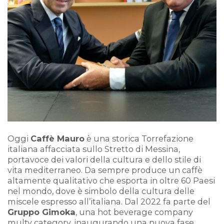
Oggi
Caffè Mauro
è una storica Torrefazione
italiana affacciata sullo Stretto di Messina,
portavoce dei valori della cultura e dello stile di
vita mediterraneo. Da sempre produce un caffè
altamente qualitativo che esporta in oltre 60 Paesi
nel mondo, dove è simbolo della cultura delle
miscele espresso all’italiana. Dal 2022 fa parte del
Gruppo Gimoka
, una hot beverage company
multy category, inaugurando una nuova fase