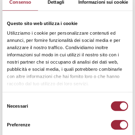
Consenso
Dettagli
Informazioni sui cookie
I cookie di preferenza consentono al sito web di
memorizzare informazioni che ne influenzano il
Questo sito web utilizza i cookie
comportamento o l'aspetto, quali la lingua
preferita o la località nella quale ti trovi.
Utilizziamo i cookie per personalizzare contenuti ed
annunci, per fornire funzionalità dei social media e per
Durata
analizzare il nostro traffico. Condividiamo inoltre
massima
Nome
Fornitore
Scopo
informazioni sul modo in cui utilizzi il nostro sito con i
di
nostri partner che si occupano di analisi dei dati web,
archiviaz
pubblicità e social media, i quali potrebbero combinarle
wp-
caffemau
Determina il
Sessio
con altre informazioni che hai fornito loro o che hanno
wpml_cu
ro.com
prefisso
ne
raccolto dal tuo utilizzo dei loro servizi.
rrent_lan
internazionale
guage
calcolato sulla
base dell'indirizzo
Selezione
IP dell'utente.
Necessari
del
Utilizzato per
consenso
determinare
quale lingua
Preferenze
deve essere