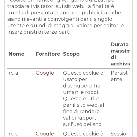
tracciare i visitatori sui siti web. La finalità è
quella di presentare annunci pubblicitari che
siano rilevanti e coinvolgenti per il singolo
utente e quindi di maggior valore per editori e
inserzionisti di terze parti.
Durata
massima
Nome
Fornitore
Scopo
di
archiviaz
rc::a
Google
Questo cookie è
Persist
usato per
ente
distinguere tra
umani e robot.
Questo è utile
per il sito web, al
fine di rendere
validi rapporti
sull'uso del sito.
rc::c
Google
Questo cookie è
Sessio