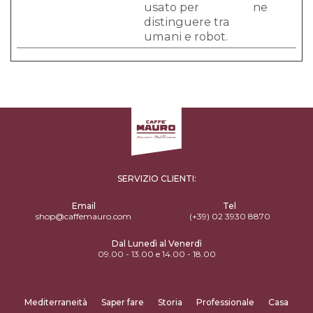
usato per
ne
distinguere tra
umani e robot.
SERVIZIO CLIENTI:
Email
Tel
shop@caffemauro.com
(+39) 02 3930 8870
Dal Lunedì al Venerdì
09.00 - 13.00 e 14.00 - 18.00
Mediterraneità
Saper fare
Storia
Professionale
Casa