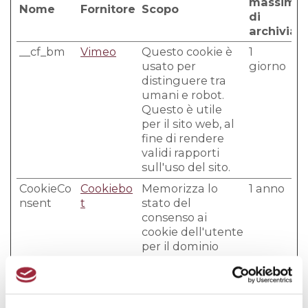
massima
Nome
Fornitore
Scopo
di
archiviaz
__cf_bm
Vimeo
Questo cookie è
1
usato per
giorno
distinguere tra
umani e robot.
Questo è utile
per il sito web, al
fine di rendere
validi rapporti
sull'uso del sito.
CookieCo
Cookiebo
Memorizza lo
1 anno
nsent
t
stato del
consenso ai
cookie dell'utente
per il dominio
corrente
Preferenze (1)