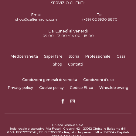
SERVIZIO CLIENTI:
Email
Tel
shop@caffemauro.com
(+39) 02 3930 8870
Dal Lunedì al Venerdì
09.00 - 13.00 e 14.00 - 18.00
Mediterraneità
Saper fare
Storia
Professionale
Casa
Shop
Contatti
Condizioni generali di vendita
Condizioni d’uso
Privacy policy
Cookie policy
Codice Etico
Whistleblowing
Gruppo Gimoka S.p.A.
Sede legale e operativa: Via Fratelli Gracchi, 42 – 20092 Cinisello Balsamo (MI)
P.IVA: IT00177230141 / CF: 01913150130 - Registro Imprese di MI n. 1816594 - Capitale
sociale 2.361.427,18 i.v.