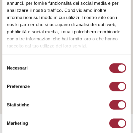
annunci, per fornire funzionalità dei social media e per
analizzare il nostro traffico. Condividiamo inoltre
9/10
informazioni sul modo in cui utilizzi il nostro sito con i
TOSTATURA:
nostri partner che si occupano di analisi dei dati web,
Scura
pubblicità e social media, i quali potrebbero combinarle
con altre informazioni che hai fornito loro o che hanno
ORIGINI:
raccolto dal tuo utilizzo dei loro servizi.
Brasile, Vietnam, India, Uganda
NOTE:
Selezione
Frutta matura, spezie e cacao
Necessari
del
consenso
Preferenze
Statistiche
Marketing