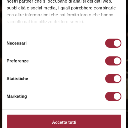
nostri partner che si occupano di analisi dei dati web,
pubblicità e social media, i quali potrebbero combinarle
con altre informazioni che hai fornito loro o che hanno
raccolto dal tuo utilizzo dei loro servizi.
Selezione
Necessari
del
consenso
Preferenze
Statistiche
Saper fare
Marketing
Il nostro caffè viaggia da tutto il mondo per
arrivare in questo angolo di Mediterraneo. Qui
selezioniamo con cura le varietà, ne
esaltiamo le preziose caratteristiche e le
Accetta tutti
abbiniamo con sapienza per creare miscele